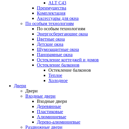
ALT С43
Преимущества
Комплектация
Аксессуары для окна
По особым технологиям
По особым технологиям
Энергосберегающие окна
Цветные окна
Детские окна
Шумозащитные окна
Панорамные окна
Остекление коттеджей и домов
Остекление балконов
Остекление балконов
Теплое
Холодное
Двери
Двери
Входные двери
Входные двери
Деревянные
Пластиковые
Алюминиевые
Дерево-алюминиевые
Раздвижные двери