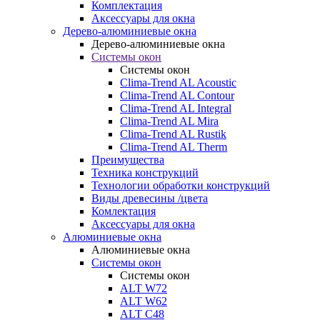
Комплектация
Аксессуары для окна
Дерево-алюминиевые окна
Дерево-алюминиевые окна
Системы окон
Системы окон
Clima-Trend AL Acoustic
Clima-Trend AL Contour
Clima-Trend AL Integral
Clima-Trend AL Mira
Clima-Trend AL Rustik
Clima-Trend AL Therm
Преимущества
Техника конструкций
Технологии обработки конструкций
Виды древесины /цвета
Комлектация
Аксессуары для окна
Алюминиевые окна
Алюминиевые окна
Системы окон
Системы окон
ALT W72
ALT W62
ALT С48