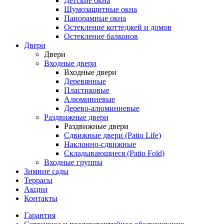
Детские окна
Шумозащитные окна
Панорамные окна
Остекление коттеджей и домов
Остекление балконов
Двери
Двери
Входные двери
Входные двери
Деревянные
Пластиковые
Алюминиевые
Дерево-алюминиевые
Раздвижные двери
Раздвижные двери
Сдвижные двери (Patio Life)
Наклонно-сдвижные
Складывающиеся (Patio Fold)
Входные группы
Зимние сады
Террасы
Акции
Контакты
Гарантия