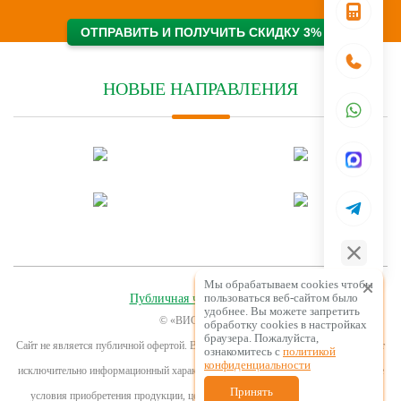
НОВЫЕ НАПРАВЛЕНИЯ
Мы обрабатываем cookies чтобы
пользоваться веб-сайтом было
Публичная часть договора
удобнее. Вы можете запретить
© «ВИСЛА» 2026
обработку сookies в настройках
браузера. Пожалуйста,
Сайт не является публичной офертой. Все содержащиеся на Сайте сведения носят
ознакомитесь с
политикой
конфиденциальности
исключительно информационный характер и не являются исчерпывающими. Все
Принять
условия приобретения продукции, цены, спецпредложения указаны с целью