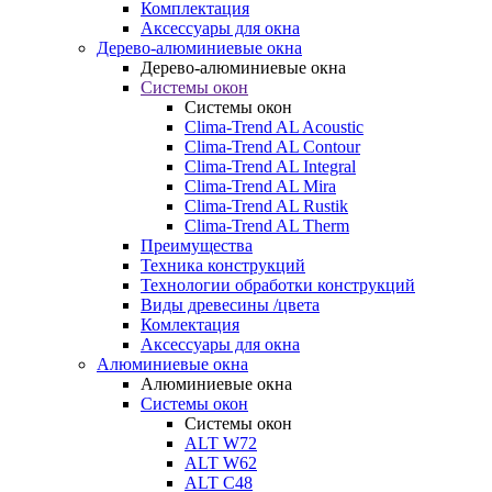
Комплектация
Аксессуары для окна
Дерево-алюминиевые окна
Дерево-алюминиевые окна
Системы окон
Системы окон
Clima-Trend AL Acoustic
Clima-Trend AL Contour
Clima-Trend AL Integral
Clima-Trend AL Mira
Clima-Trend AL Rustik
Clima-Trend AL Therm
Преимущества
Техника конструкций
Технологии обработки конструкций
Виды древесины /цвета
Комлектация
Аксессуары для окна
Алюминиевые окна
Алюминиевые окна
Системы окон
Системы окон
ALT W72
ALT W62
ALT С48