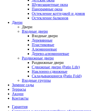
Детские окна
Шумозащитные окна
Панорамные окна
Остекление коттеджей и домов
Остекление балконов
Двери
Двери
Входные двери
Входные двери
Деревянные
Пластиковые
Алюминиевые
Дерево-алюминиевые
Раздвижные двери
Раздвижные двери
Сдвижные двери (Patio Life)
Наклонно-сдвижные
Складывающиеся (Patio Fold)
Входные группы
Зимние сады
Террасы
Акции
Контакты
Гарантия