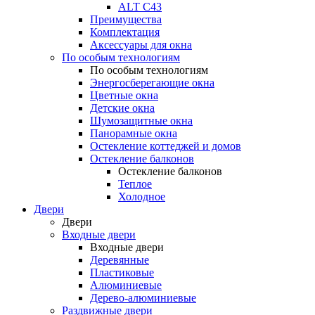
ALT С43
Преимущества
Комплектация
Аксессуары для окна
По особым технологиям
По особым технологиям
Энергосберегающие окна
Цветные окна
Детские окна
Шумозащитные окна
Панорамные окна
Остекление коттеджей и домов
Остекление балконов
Остекление балконов
Теплое
Холодное
Двери
Двери
Входные двери
Входные двери
Деревянные
Пластиковые
Алюминиевые
Дерево-алюминиевые
Раздвижные двери