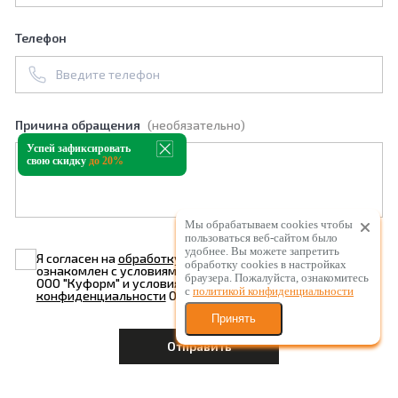
Телефон
Причина обращения
(необязательно)
Успей зафиксировать
свою скидку
до 20%
Мы обрабатываем cookies чтобы
пользоваться веб-сайтом было
удобнее. Вы можете запретить
Я согласен на
обработку персональных данных
и
обработку сookies в настройках
ознакомлен с условиями
Политики конфиденциальности
браузера. Пожалуйста, ознакомитесь
ООО "Куформ" и условиями
Политики
с
политикой конфиденциальности
конфиденциальности
ООО "Висла"
Принять