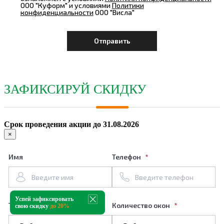
ООО "Куформ" и условиями
Политики
конфиденциальности
ООО "Висла"
ЗАФИКСИРУЙ СКИДКУ
Срок проведения акции до 31.08.2026
×
Имя
Телефон
Успей зафиксировать
Тип профиля
Количество окон
свою скидку
до 20%